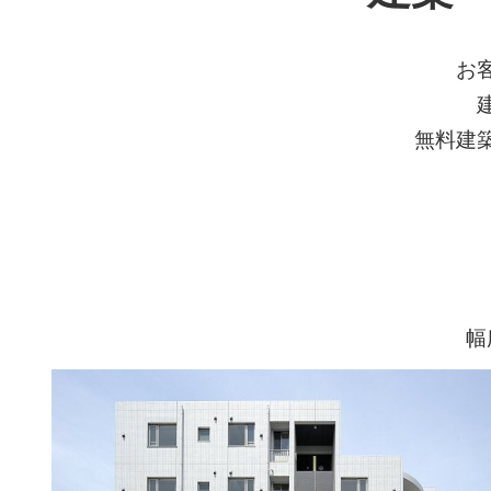
お
無料建
幅