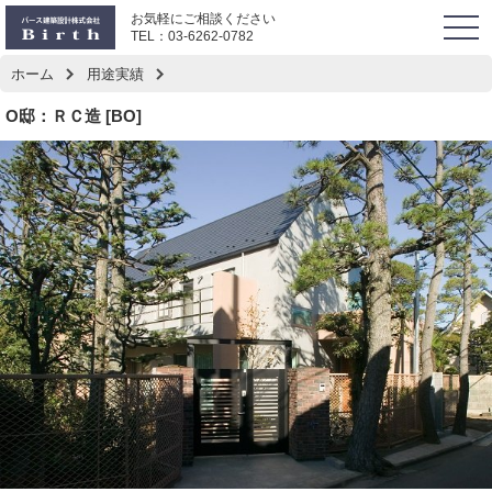
お気軽にご相談ください
togg
TEL：
03-6262-0782
navi
ホーム
用途実績
O邸：ＲＣ造 [BO]