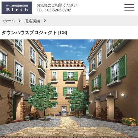
お気軽にご相談ください
togg
TEL：
03-6262-0782
navi
ホーム
用途実績
タウンハウスプロジェクト [C8]