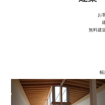
お
無料建
幅