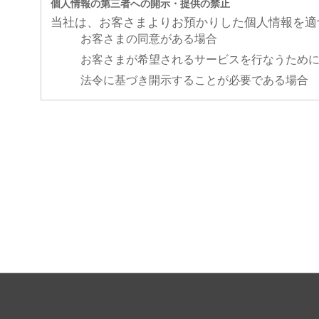
個人情報の第三者への開示・提供の禁止
当社は、お客さまよりお預かりした個人情報を適
お客さまの同意がある場合
お客さまが希望されるサービスを行なうため
法令に基づき開示することが必要である場合
個人情報の安全対策
当社は、個人情報の正確性及び安全性確保のため
ご本人の照会
お客さまがご本人の個人情報の照会・修正・削除
法令、規範の遵守と見直し
当社は、保有する個人情報に関して適用される日